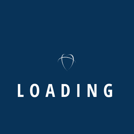
les.
de páginas
dministrar tu página de Facebook y tener acceso a
des atender tu página, además de administrar tus
stás en la oficina y tienes que ver todo desde tu móvil.
L
O
A
D
I
N
G
 igual te permite programar tus contenidos de
ue igual puedes Twitter desde ella, verificar tus
an ser interesantes.