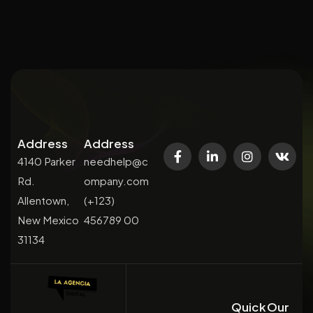
Address
Address
4140 Parker
needhelp@c
Rd.
ompany.com
Allentown,
(+123)
New Mexico
456789 00
31134
Quick
Our