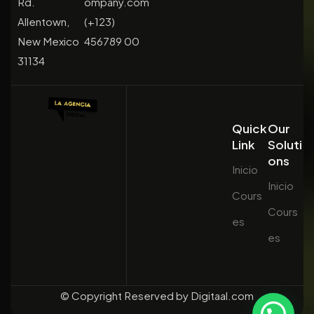
Rd.
ompany.com
Allentown,
(+123)
New Mexico
456789 00
31134
Quick
Our
Link
Soluti
ons
Inicio
Inicio
Cours
Cours
es
es
© Copyright Reserved by Digitaal.com