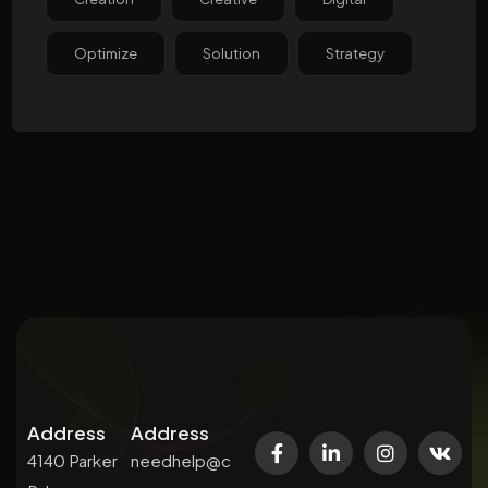
Optimize
Solution
Strategy
Address
Address
4140 Parker
needhelp@c